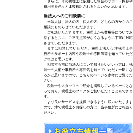
さらに、その税理士に依頼した場合のサポート内容や
費用等を色々と比較検討されるとよいかと思います。
当法人へのご相談前に
当法人は、法人の方、個人の方、どちらの方からのご
相談にものらせていただきます。
ご相談いただきますと、税理士から費用等についてお
話すると共に、ご不明点等がなくなるように丁寧に対応
させていただきます。
まずは相談していただき、税理士法人心 津税理士事
務所のサポート内容や税理士の雰囲気等を知っていただ
ければと思います。
相談する前に当法人について知りたいという方は、税
理士の人柄や事務所の雰囲気を知っていただく一助にな
るかと思いますので、こちらのページを参考にご覧くだ
さい。
税理士やスタッフのご紹介を掲載しているページとな
っており、税理士のブログをご覧いただくこともできま
す。
より良いサービスを提供できるように尽力いたします
ので、津で税理士をお探しの方は、当事務所にご相談く
ださい。